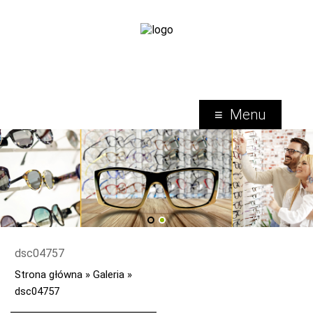
Menu
1
2
dsc04757
Strona główna
»
Galeria
»
dsc04757