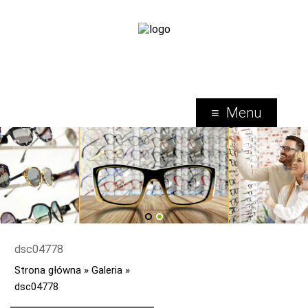
Menu
1
2
dsc04778
Strona główna
»
Galeria
»
dsc04778