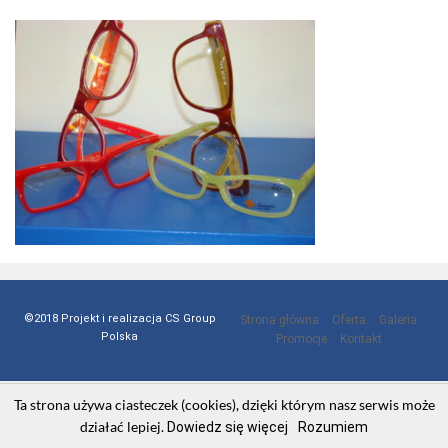
©2018 Projekt i realizacja CS Group
Strona główna
Oferta
Galeria
Polska
Promocje
Kontakt
Ta strona używa ciasteczek (cookies), dzięki którym nasz serwis może
działać lepiej.
Dowiedz się więcej
Rozumiem