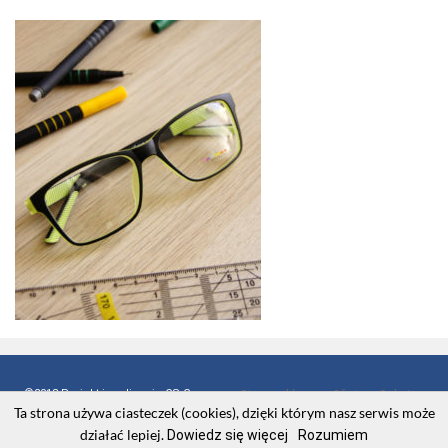
©2018 Projekt i realizacja CS Group
Strona główna
Oferta
Galeria
Ta strona używa ciasteczek (cookies), dzięki którym nasz serwis może
Polska
Promocje
Kontakt
działać lepiej.
Dowiedz się więcej
Rozumiem