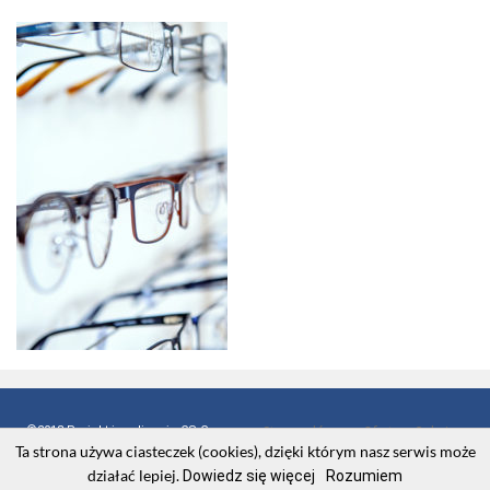
©2018 Projekt i realizacja CS Group
Strona główna
Oferta
Galeria
Ta strona używa ciasteczek (cookies), dzięki którym nasz serwis może
Polska
Promocje
Kontakt
działać lepiej.
Dowiedz się więcej
Rozumiem