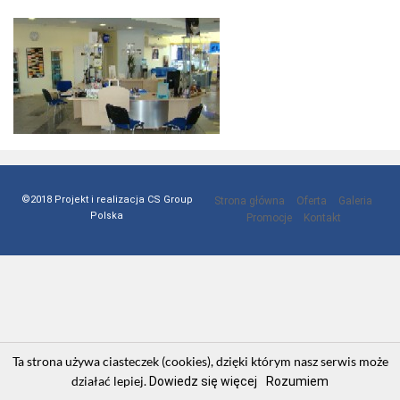
©2018 Projekt i realizacja CS Group
Strona główna
Oferta
Galeria
Polska
Promocje
Kontakt
Ta strona używa ciasteczek (cookies), dzięki którym nasz serwis może
działać lepiej.
Dowiedz się więcej
Rozumiem