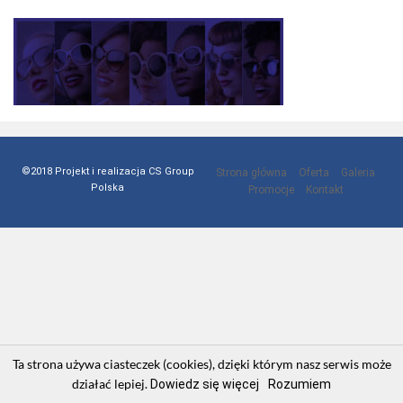
©2018 Projekt i realizacja CS Group
Strona główna
Oferta
Galeria
Polska
Promocje
Kontakt
Ta strona używa ciasteczek (cookies), dzięki którym nasz serwis może
działać lepiej.
Dowiedz się więcej
Rozumiem